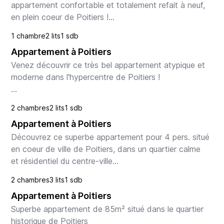
appartement confortable et totalement refait à neuf, 
en plein coeur de Poitiers !

1 chambre
2 lits
1 sdb
Le logement

Appartement à Poitiers
Situé au calme dans un quartier résidentiel du centre-
v...
Venez découvrir ce très bel appartement atypique et 
moderne dans l'hypercentre de Poitiers !

Le logement

2 chambres
2 lits
1 sdb
Idéalement situé à Poitiers, au bout d'une petite 
Appartement à Poitiers
impasse calme et discrète, nous vous proposo...
Découvrez ce superbe appartement pour 4 pers. situé 
en coeur de ville de Poitiers, dans un quartier calme 
et résidentiel du centre-ville

2 chambres
3 lits
1 sdb
Le logement

Appartement à Poitiers
Bienvenue aux Archives, ce charmant appartement 
de...
Superbe appartement de 85m² situé dans le quartier 
historique de Poitiers
