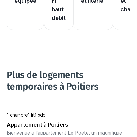
équipée
Fi 
et literie
et 
haut 
chauf
débit
Plus de logements 
temporaires à Poitiers
1 chambre
1 lit
1 sdb
Appartement à Poitiers
Bienvenue à l'appartement Le Poête, un magnifique 