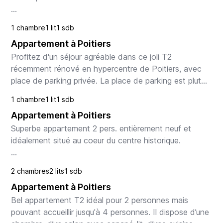
Le logement

1 chambre
1 lit
1 sdb
Envie de vous retrouver pour un séjour en famille au 
Appartement à Poitiers
pays du Futuroscope ? L'appartement Vintage est fait 
pour vo...
Profitez d'un séjour agréable dans ce joli T2 
récemment rénové en hypercentre de Poitiers, avec 
place de parking privée. La place de parking est plutôt 
adapté à un petit véhicule.

1 chambre
1 lit
1 sdb
Appartement à Poitiers
Le logement

Situé a...
Superbe appartement 2 pers. entièrement neuf et 
idéalement situé au coeur du centre historique.

Le logement

2 chambres
2 lits
1 sdb
Calme et idéalement situé, découvrez le Théatre, un 
Appartement à Poitiers
très bel appartement confortable et ent...
Bel appartement T2 idéal pour 2 personnes mais 
pouvant accueillir jusqu'à 4 personnes. Il dispose d’une 