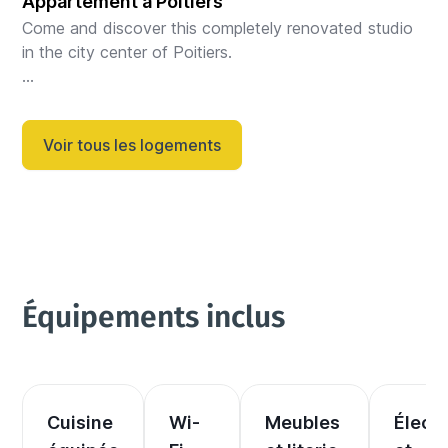
Appartement à Poitiers
Welcome to this charming studio located on...
Come and discover this completely renovated studio 
in the city center of Poitiers.

The space

Enjoy a moment of escape in this accommodation 
Voir tous les logements
that can accommodate up to 4 people! Well equipped 
and laid...
Équipements inclus
Cuisine 
Wi-
Meubles 
Électr