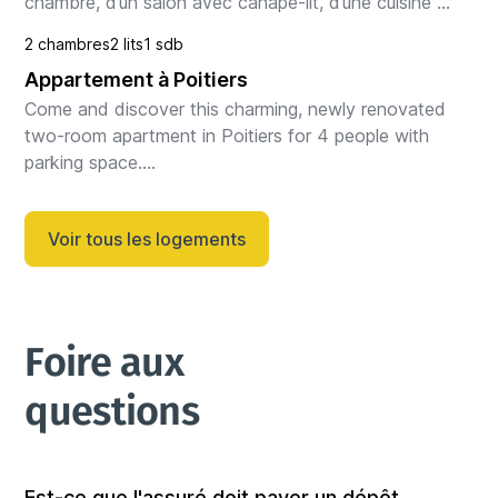
chambre, d’un salon avec canapé-lit, d’une cuisine 
équipée et d’une grande douche.

2 chambres
2 lits
1 sdb
Appartement à Poitiers
Le logement

...
Come and discover this charming, newly renovated 
two-room apartment in Poitiers for 4 people with 
parking space.

The space

Voir tous les logements
Designed to offer a cozy and inviting atmosphere, 
this haven is ideal for a ...
Foire aux 
questions
Est-ce que l'assuré doit payer un dépôt