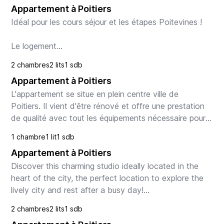
Appartement à Poitiers
Idéal pour les cours séjour et les étapes Poitevines !

Le logement

Venez découvrir cet appartement en plein coeur de la 
2 chambres
2 lits
1 sdb
ville ! Il se compose d'une pièce à vivre joliment 
Appartement à Poitiers
décorée dans des tons chauds...
L'appartement se situe en plein centre ville de 
Poitiers. Il vient d'être rénové et offre une prestation 
de qualité avec tout les équipements nécessaire pour 
passer un agréable séjour.

1 chambre
1 lit
1 sdb
Appartement à Poitiers
Le logement

Ce...
Discover this charming studio ideally located in the 
heart of the city, the perfect location to explore the 
lively city and rest after a busy day!

2 chambres
2 lits
1 sdb
The space
