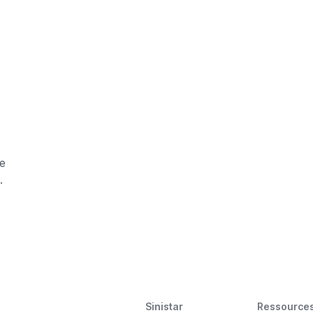
le
a
Sinistar
Ressource