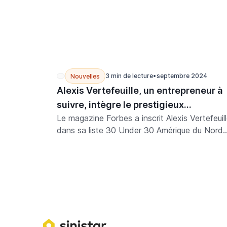
3 min de lecture
•
septembre 2024
Nouvelles
Alexis Vertefeuille, un entrepreneur à
suivre, intègre le prestigieux
Le magazine Forbes a inscrit Alexis Vertefeuil
classement Forbes 30 Under 30
dans sa liste 30 Under 30 Amérique du Nord
pour 2024. Le célèbre magazine économique 
sélectionné le fondateur et PDG de Sinistar
dans la catégorie "Impact social".