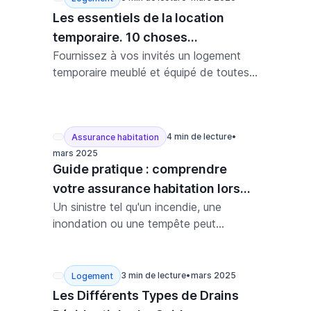
Les essentiels de la location
temporaire. 10 choses
Fournissez à vos invités un logement
indispensables à avoir !
temporaire meublé et équipé de toutes
les choses indispensables à un séjour
confortable. Misez sur un hébergement
de qualité!
4 min de lecture
•
Assurance habitation
mars 2025
Guide pratique : comprendre
votre assurance habitation lors
Un sinistre tel qu'un incendie, une
d'un sinistre
inondation ou une tempête peut
bouleverser votre quotidien et vous
forcer à quitter votre domicile. En cas
de relogement d'urgence, il faut agir vite.
3 min de lecture
•
mars 2025
Logement
Trouver un nouveau logement
Les Différents Types de Drains
temporaire et gérer son assurance