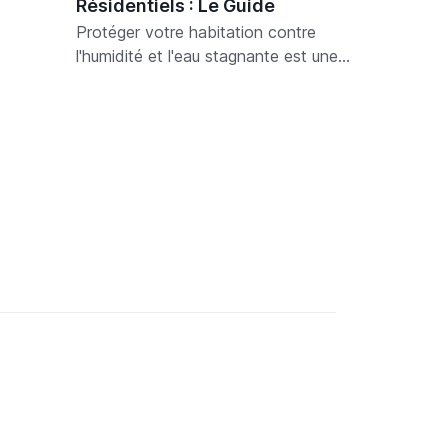
Résidentiels : Le Guide
habitation peut sembler être un vrai
Protéger votre habitation contre
casse-tête. Démêlons ensemble les
l'humidité et l'eau stagnante est une
démarches à suivre en cas de sinistre
priorité. Des problèmes de moisissures
qui nécessite une relocation de vous et
et de salpêtre à la dégradation des
votre famille.
fondations, les conséquences peuvent
être coûteuses et désagréables. Un
système de drainage résidentiel bien
conçu est la clé pour préserver l'intégrité
de votre propriété. Explorons ensemble
les principaux types de drains que vous
pourriez envisager pour votre maison.