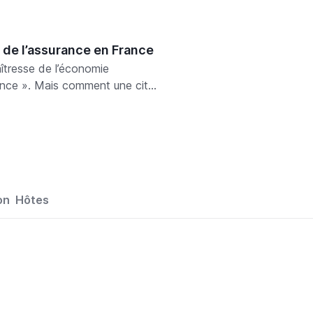
e de l’assurance en France
aîtresse de l’économie
rance ». Mais comment une cité
r si lourd dans ce secteur
on
Hôtes