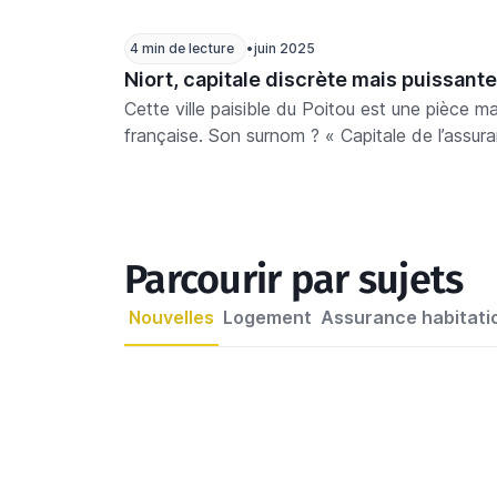
4 min de lecture
•
juin 2025
Niort, capitale discrète mais puissant
Cette ville paisible du Poitou est une pièce m
française. Son surnom ? « Capitale de l’assu
de 60 000 habitants en est-elle venue à pese
stratégique ?
Parcourir par sujets
Nouvelles
Logement
Assurance habitati